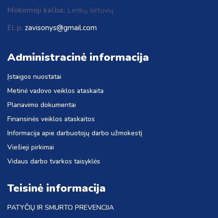
Mokomoji kalba:
Lenkų, lietuvių
El.p.
zavisonys@gmail.com
Administracinė informacija
Įstaigos nuostatai
Metinė vadovo veiklos ataskaita
Planavimo dokumentai
Finansinės veiklos ataskaitos
Informacija apie darbuotojų darbo užmokestį
Viešieji pirkimai
Vidaus darbo tvarkos taisyklės
Teisinė informacija
PATYČIŲ IR SMURTO PREVENCIJA