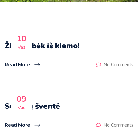
10
Žiema, bėk iš kiemo!
Vas
Read More
No Comments
09
Senelių šventė
Vas
Read More
No Comments