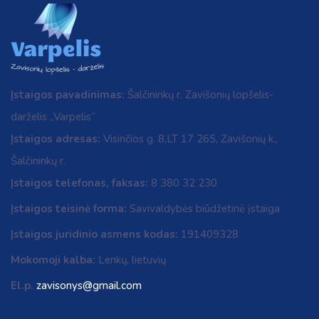
Įstaigos pavadinimas:
Šalčininkų r. Zavišonių lopšelis-
darželis „Varpelis“
Įstaigos adresas:
Visinčios g. 8,LT 17 265, Zavišonių k.,
Šalčininkų r.
Įstaigos telefonas, faksas:
8 380 32 230
Įstaigos teisinė forma:
Savivaldybės biūdžetinė įstaiga
Įstaigos juridinio asmens kodas:
191409328
Mokomoji kalba:
Lenkų, lietuvių
El.p.
zavisonys@gmail.com