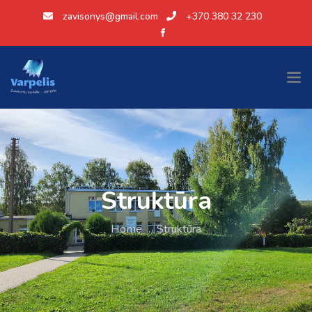
zavisonys@gmail.com
+370 380 32 230
Struktūra
Home
.
Struktūra