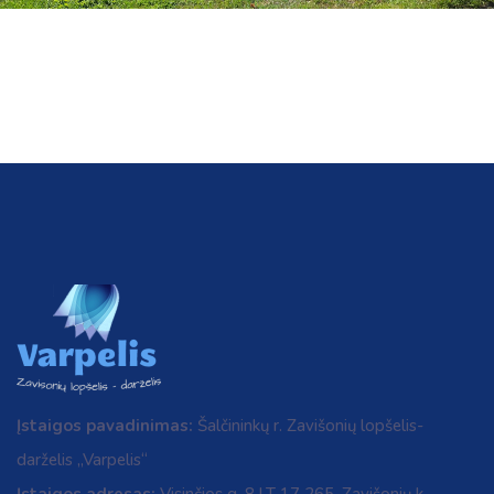
Įstaigos pavadinimas:
Šalčininkų r. Zavišonių lopšelis-
darželis „Varpelis“