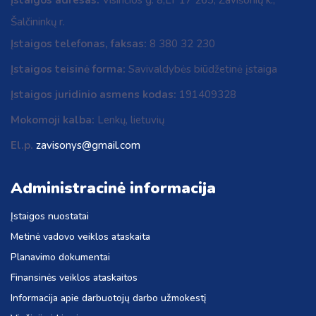
Įstaigos adresas:
Visinčios g. 8,LT 17 265, Zavišonių k.,
Šalčininkų r.
Įstaigos telefonas, faksas:
8 380 32 230
Įstaigos teisinė forma:
Savivaldybės biūdžetinė įstaiga
Įstaigos juridinio asmens kodas:
191409328
Mokomoji kalba:
Lenkų, lietuvių
El.p.
zavisonys@gmail.com
Administracinė informacija
Įstaigos nuostatai
Metinė vadovo veiklos ataskaita
Planavimo dokumentai
Finansinės veiklos ataskaitos
Informacija apie darbuotojų darbo užmokestį