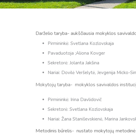
Darželio taryba- aukščiausia mokyklos savivaldos
Pirmininkė: Svetlana Kozlovskaja
Pavaduotoja ;Aliona Kovger
Sekretorė: Jolanta Jakšina
Nariai: Dovilė Veršelytė, Jevgenija Micko-Sin
Mokytojų taryba- mokyklos savivaldos instituci
Pirmininkė: Irina Davlidovič
Sekretorė: Svetlana Kozlovskaja
Nariai: Žana Staniševskienė, Marina Jankovs
Metodinis būrelis- nustato mokytojų metodinės ve