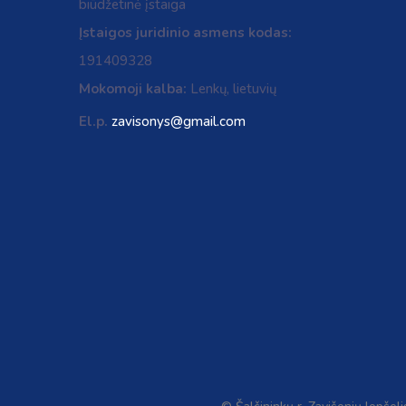
biūdžetinė įstaiga
Įstaigos juridinio asmens kodas:
191409328
Mokomoji kalba:
Lenkų, lietuvių
El.p.
zavisonys@gmail.com