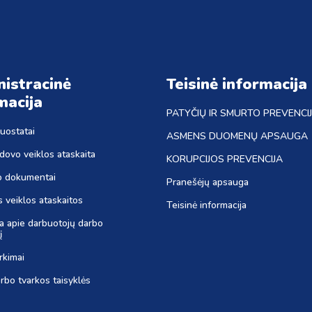
istracinė
Teisinė informacija
macija
PATYČIŲ IR SMURTO PREVENCI
nuostatai
ASMENS DUOMENŲ APSAUGA
dovo veiklos ataskaita
KORUPCIJOS PREVENCIJA
o dokumentai
Pranešėjų apsauga
s veiklos ataskaitos
Teisinė informacija
ja apie darbuotojų darbo
į
irkimai
rbo tvarkos taisyklės