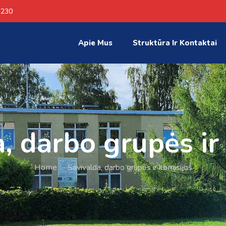
 230
Apie Mus
Struktūra Ir Kontaktai
, darbo grupės ir
Home
.
Savivalda, darbo grupės ir komisijos