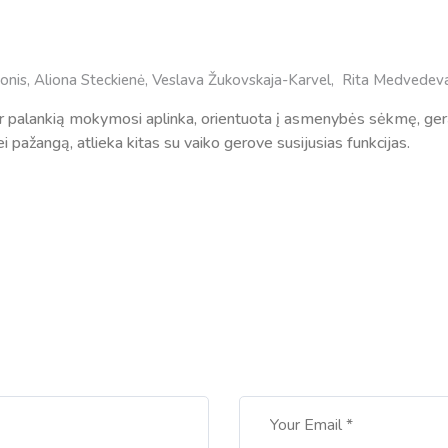
ionis, Aliona Steckienė, Veslava Žukovskaja-Karvel, Rita Medvedeva,
ir palankią mokymosi aplinka, orientuota į asmenybės sėkmę, gerą 
pažangą, atlieka kitas su vaiko gerove susijusias funkcijas.