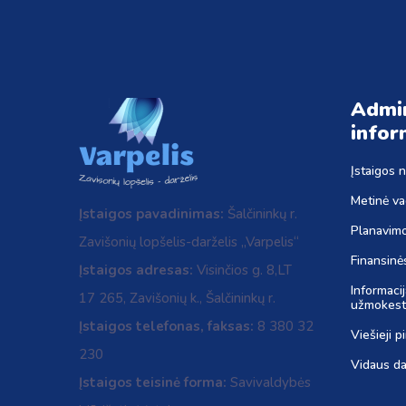
Admin
infor
Įstaigos 
Metinė va
Įstaigos pavadinimas:
Šalčininkų r.
Planavim
Zavišonių lopšelis-darželis „Varpelis“
Finansinė
Įstaigos adresas:
Visinčios g. 8,LT
Informaci
17 265, Zavišonių k., Šalčininkų r.
užmokest
Įstaigos telefonas, faksas:
8 380 32
Viešieji p
230
Vidaus da
Įstaigos teisinė forma:
Savivaldybės