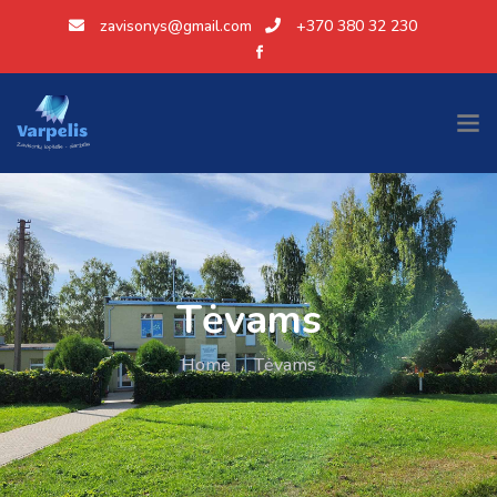
zavisonys@gmail.com
+370 380 32 230
Tėvams
Home
.
Tėvams