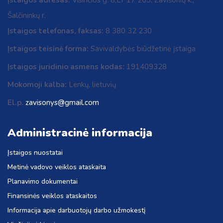
Įstaigos adresas:
Visinčios g. 8,LT 17 265, Zavišonių k.,
Šalčininkų r.
Įstaigos telefonas, faksas:
8 380 32 230
Įstaigos teisinė forma:
Savivaldybės biūdžetinė įstaiga
Įstaigos juridinio asmens kodas:
191409328
Mokomoji kalba:
Lenkų, lietuvių
El.p.
zavisonys@gmail.com
Administracinė informacija
Įstaigos nuostatai
Metinė vadovo veiklos ataskaita
Planavimo dokumentai
Finansinės veiklos ataskaitos
Informacija apie darbuotojų darbo užmokestį