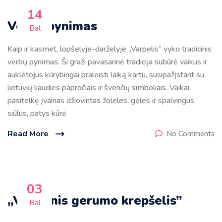
14
Verbų pynimas
Bal
Kaip ir kasmet, lopšelyje-darželyje „Varpelis“ vyko tradicinis
verbų pynimas. Ši graži pavasarinė tradicija subūrė vaikus ir
auklėtojus kūrybingai praleisti laiką kartu, susipažįstant su
lietuvių liaudies papročiais ir švenčių simboliais. Vaikai,
pasitelkę įvairias džiovintas žoleles, gėles ir spalvingus
siūlus, patys kūrė
Read More
No Comments
03
,,Velykinis gerumo krepšelis”
Bal