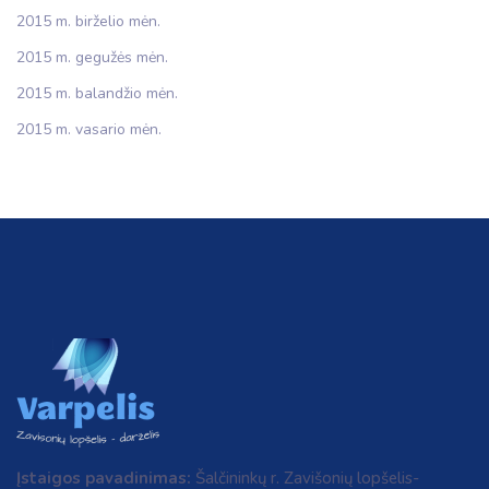
2015 m. birželio mėn.
2015 m. gegužės mėn.
2015 m. balandžio mėn.
2015 m. vasario mėn.
Įstaigos pavadinimas:
Šalčininkų r. Zavišonių lopšelis-