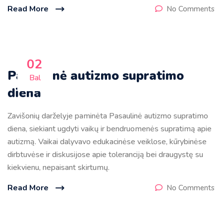
Read More
No Comments
02
Pasaulinė autizmo supratimo
Bal
diena
Zavišonių darželyje paminėta Pasaulinė autizmo supratimo
diena, siekiant ugdyti vaikų ir bendruomenės supratimą apie
autizmą. Vaikai dalyvavo edukacinėse veiklose, kūrybinėse
dirbtuvėse ir diskusijose apie toleranciją bei draugystę su
kiekvienu, nepaisant skirtumų.
Read More
No Comments