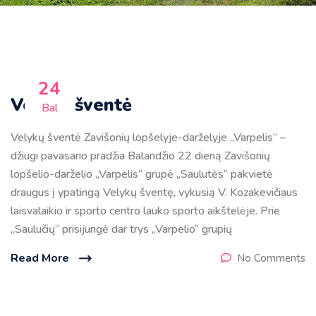
24
Velykų šventė
Bal
Velykų šventė Zavišonių lopšelyje-darželyje „Varpelis“ –
džiugi pavasario pradžia Balandžio 22 dieną Zavišonių
lopšelio-darželio „Varpelis“ grupė „Saulutės“ pakvietė
draugus į ypatingą Velykų šventę, vykusią V. Kozakevičiaus
laisvalaikio ir sporto centro lauko sporto aikštelėje. Prie
„Saulučių“ prisijungė dar trys „Varpelio“ grupių
Read More
No Comments