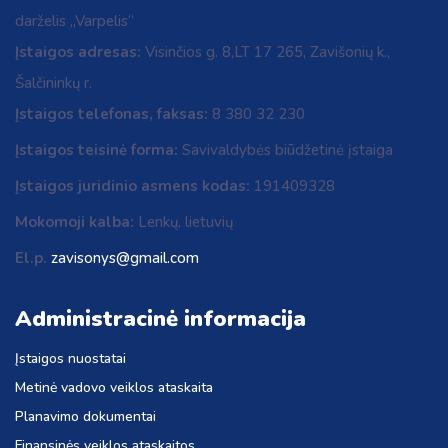
darželis „Varpelis“
Įstaigos adresas:
Visinčios g. 8,LT 17 265, Zavišonių k.,
Šalčininkų r.
Įstaigos telefonas, faksas:
8 380 32 230
Įstaigos teisinė forma:
Savivaldybės biūdžetinė įstaiga
Įstaigos juridinio asmens kodas:
191409328
Mokomoji kalba:
Lenkų, lietuvių
El.p.
zavisonys@gmail.com
Administracinė informacija
Įstaigos nuostatai
Metinė vadovo veiklos ataskaita
Planavimo dokumentai
Finansinės veiklos ataskaitos