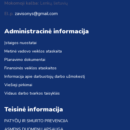
Mokomoji kalba:
Lenkų, lietuvių
El.p.
zavisonys@gmail.com
Administracinė informacija
Įstaigos nuostatai
Metinė vadovo veiklos ataskaita
Planavimo dokumentai
Finansinės veiklos ataskaitos
Informacija apie darbuotojų darbo užmokestį
Viešieji pirkimai
Vidaus darbo tvarkos taisyklės
Teisinė informacija
PATYČIŲ IR SMURTO PREVENCIJA
ASMENS DUOMENŲ APSAUGA