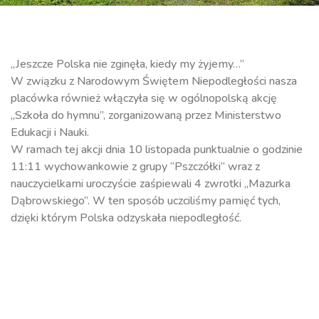
„Jeszcze Polska nie zginęła, kiedy my żyjemy…”
W związku z Narodowym Świętem Niepodległości nasza
placówka również włączyła się w ogólnopolską akcję
„Szkoła do hymnu”, zorganizowaną przez Ministerstwo
Edukacji i Nauki.
W ramach tej akcji dnia 10 listopada punktualnie o godzinie
11:11 wychowankowie z grupy “Pszczółki” wraz z
nauczycielkami uroczyście zaśpiewali 4 zwrotki „Mazurka
Dąbrowskiego”. W ten sposób uczciliśmy pamięć tych,
dzięki którym Polska odzyskała niepodległość.