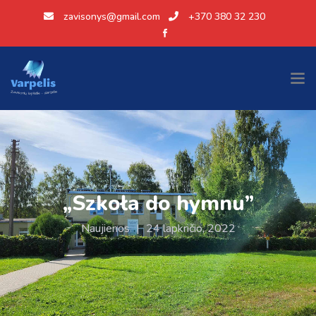
zavisonys@gmail.com
+370 380 32 230
„Szkoła do hymnu”
Naujienos
|
24 lapkričio, 2022