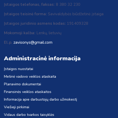
Įstaigos telefonas, faksas:
8 380 32 230
Įstaigos teisinė forma:
Savivaldybės biūdžetinė įstaiga
Įstaigos juridinio asmens kodas:
191409328
Mokomoji kalba:
Lenkų, lietuvių
El.p.
zavisonys@gmail.com
Administracinė informacija
Įstaigos nuostatai
Metinė vadovo veiklos ataskaita
Planavimo dokumentai
Finansinės veiklos ataskaitos
Informacija apie darbuotojų darbo užmokestį
Viešieji pirkimai
Vidaus darbo tvarkos taisyklės