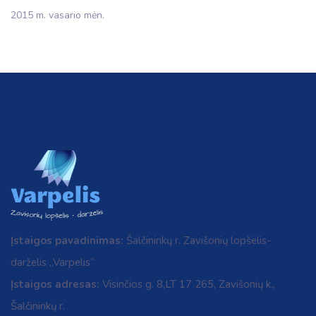
2015 m. vasario mėn.
Įstaigos pavadinimas:
Šalčininkų r. Zavišonių lopšelis-
darželis „Varpelis“
Įstaigos adresas:
Visinčios g. 8,LT 17 265, Zavišonių k.,
Šalčininkų r.