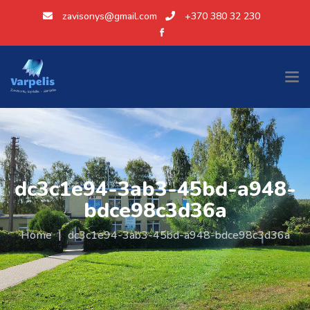
zavisonys@gmail.com
+370 380 32 230
dc3c1e94-3ab3-45bd-a948-
bdce98c3d36a
Home
|
dc3c1e94-3ab3-45bd-a948-bdce98c3d36a