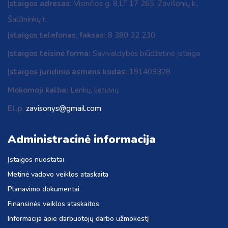
Įstaigos adresas:
Visinčios g. 8,LT 17 265, Zavišonių k.,
Šalčininkų r.
Įstaigos telefonas, faksas:
8 380 32 230
Įstaigos teisinė forma:
Savivaldybės biūdžetinė įstaiga
Įstaigos juridinio asmens kodas:
191409328
Mokomoji kalba:
Lenkų, lietuvių
El.p.
zavisonys@gmail.com
Administracinė informacija
Įstaigos nuostatai
Metinė vadovo veiklos ataskaita
Planavimo dokumentai
Finansinės veiklos ataskaitos
Informacija apie darbuotojų darbo užmokestį