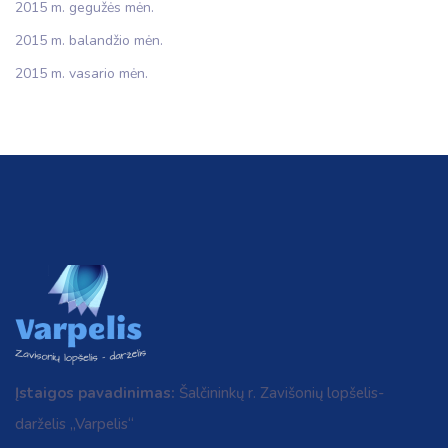
2015 m. gegužės mėn.
2015 m. balandžio mėn.
2015 m. vasario mėn.
Įstaigos pavadinimas:
Šalčininkų r. Zavišonių lopšelis-
darželis „Varpelis“