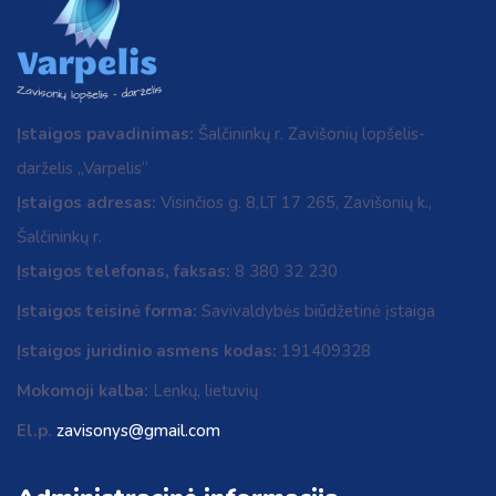
Įstaigos pavadinimas:
Šalčininkų r. Zavišonių lopšelis-
darželis „Varpelis“
Įstaigos adresas:
Visinčios g. 8,LT 17 265, Zavišonių k.,
Šalčininkų r.
Įstaigos telefonas, faksas:
8 380 32 230
Įstaigos teisinė forma:
Savivaldybės biūdžetinė įstaiga
Įstaigos juridinio asmens kodas:
191409328
Mokomoji kalba:
Lenkų, lietuvių
El.p.
zavisonys@gmail.com