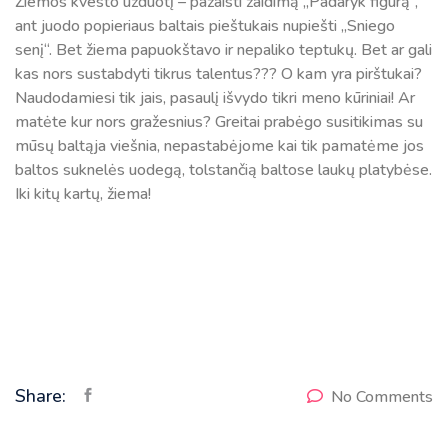
Žiemos kvesto užduotį – pažaisti žaidimą „Padaryk figūrą“,
ant juodo popieriaus baltais pieštukais nupiešti „Sniego
senį“. Bet žiema papuokštavo ir nepaliko teptukų. Bet ar gali
kas nors sustabdyti tikrus talentus??? O kam yra pirštukai?
Naudodamiesi tik jais, pasaulį išvydo tikri meno kūriniai! Ar
matėte kur nors gražesnius? Greitai prabėgo susitikimas su
mūsų baltąja viešnia, nepastabėjome kai tik pamatėme jos
baltos suknelės uodegą, tolstančią baltose laukų platybėse.
Iki kitų kartų, žiema!
Share:
No Comments