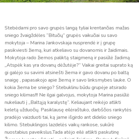
Stebėdami pro savo grupės langą tyliai krentančias mažas
sniego žvaigždėles “Bitučių” grupės vaikučiai su savo
mokytoja – Marina Jankovskaja nusprendė ir į grupę
pasikviesti žiemą, kuri atkeliavo su dovanomis ir žaidimais.
Mokytoja rado žiemos paliktą staigmeną ir pasiūlė žadimą
„Atspėk kas yra dovanų dėžutėje?” Vaikai greitai suprato ką
gi galėjo su savimi atsinešti žiema ir gavo dovanu po baltą
snaigę , papasakojo apie žiemą ir savo linksmybes lauke. O
kokia žiema be sniego? Stebuklinu būdu grupėje atsirado
sniego kilimas!!! Ne ilgai galvojus, mokytoja Marina pasiūlė
nukeliauti į „Baltąją karalystę“. Keliaujant reikėjo atlikti
keletą užduočių. Pasiklausę eilėraštuko, darbščios rankytės
pradėjo vaizduoti tai, ką jame išgirdo ant didelio sniego
kilimo. Stebuklingos lazdelės vaikų rankose, sukūrė
nuostabius paveikslus.Tada atėjo eilė atlikti paskutinę