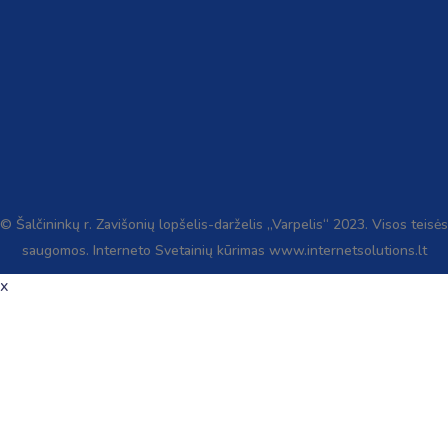
© Šalčininkų r. Zavišonių lopšelis-darželis „Varpelis“ 2023. Visos teisės
saugomos. Interneto Svetainių kūrimas www.internetsolutions.lt
x