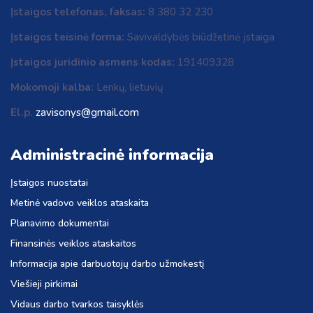
Įstaigos telefonas, faksas:
8 380 32 230
Įstaigos teisinė forma:
Savivaldybės biūdžetinė įstaiga
Įstaigos juridinio asmens kodas:
191409328
Mokomoji kalba:
Lenkų, lietuvių
El.p.
zavisonys@gmail.com
Administracinė informacija
Įstaigos nuostatai
Metinė vadovo veiklos ataskaita
Planavimo dokumentai
Finansinės veiklos ataskaitos
Informacija apie darbuotojų darbo užmokestį
Viešieji pirkimai
Vidaus darbo tvarkos taisyklės