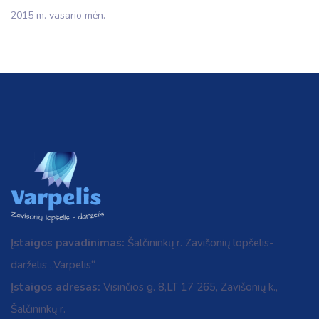
2015 m. vasario mėn.
Įstaigos pavadinimas:
Šalčininkų r. Zavišonių lopšelis-
darželis „Varpelis“
Įstaigos adresas:
Visinčios g. 8,LT 17 265, Zavišonių k.,
Šalčininkų r.