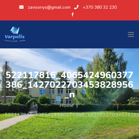
zavisonys@gmail.com
+370 380 32 230
522117816_4065424960377
386_1427022703453828956
_n
Home
|
522117816_4065424960377386_14270227034538289