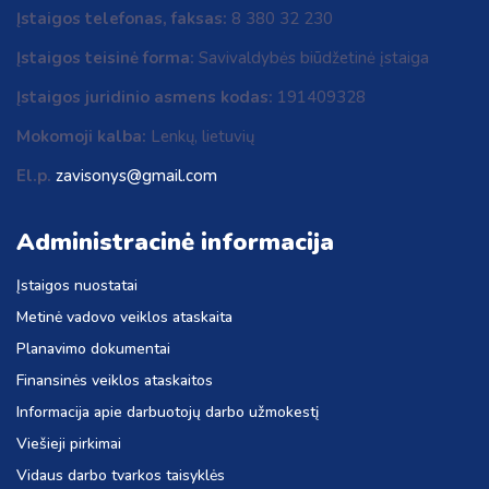
Įstaigos telefonas, faksas:
8 380 32 230
Įstaigos teisinė forma:
Savivaldybės biūdžetinė įstaiga
Įstaigos juridinio asmens kodas:
191409328
Mokomoji kalba:
Lenkų, lietuvių
El.p.
zavisonys@gmail.com
Administracinė informacija
Įstaigos nuostatai
Metinė vadovo veiklos ataskaita
Planavimo dokumentai
Finansinės veiklos ataskaitos
Informacija apie darbuotojų darbo užmokestį
Viešieji pirkimai
Vidaus darbo tvarkos taisyklės