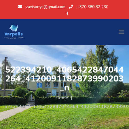
zavisonys@gmail.com
+370 380 32 230
522394210_4065422847044
264_4120091182873990203
_n
Home
|
522394210_4065422847044264_41200911828739902