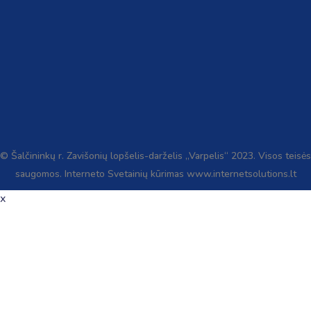
© Šalčininkų r. Zavišonių lopšelis-darželis „Varpelis“ 2023. Visos teisės
saugomos. Interneto Svetainių kūrimas www.internetsolutions.lt
x