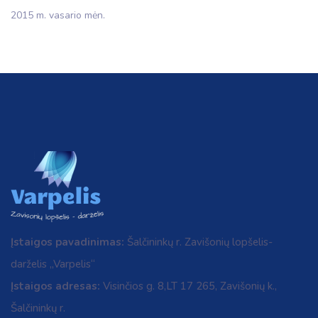
2015 m. vasario mėn.
Įstaigos pavadinimas:
Šalčininkų r. Zavišonių lopšelis-
darželis „Varpelis“
Įstaigos adresas:
Visinčios g. 8,LT 17 265, Zavišonių k.,
Šalčininkų r.