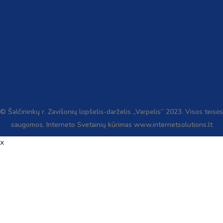
© Šalčininkų r. Zavišonių lopšelis-darželis „Varpelis“ 2023. Visos teisės
saugomos. Interneto Svetainių kūrimas www.internetsolutions.lt
x