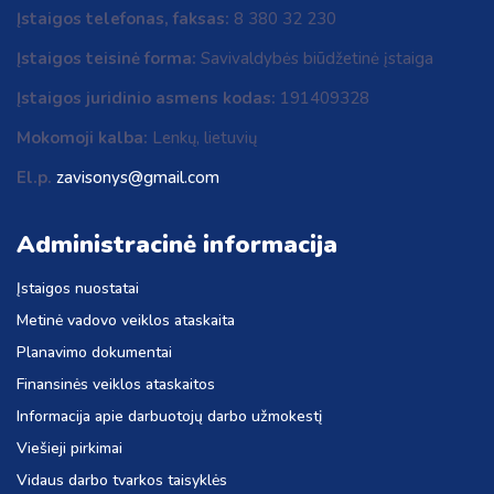
Įstaigos telefonas, faksas:
8 380 32 230
Įstaigos teisinė forma:
Savivaldybės biūdžetinė įstaiga
Įstaigos juridinio asmens kodas:
191409328
Mokomoji kalba:
Lenkų, lietuvių
El.p.
zavisonys@gmail.com
Administracinė informacija
Įstaigos nuostatai
Metinė vadovo veiklos ataskaita
Planavimo dokumentai
Finansinės veiklos ataskaitos
Informacija apie darbuotojų darbo užmokestį
Viešieji pirkimai
Vidaus darbo tvarkos taisyklės