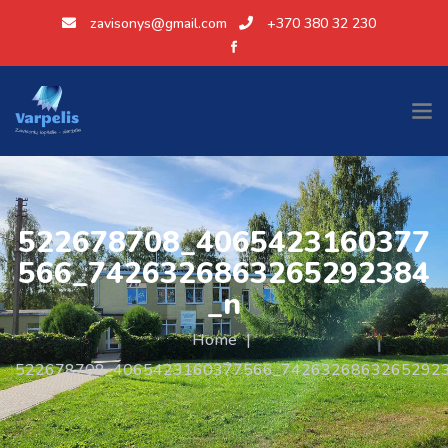
zavisonys@gmail.com
+370 380 32 230
522678708_4065423160377
566_7426326863265292384
_n
Home
|
522678708_4065423160377566_74263268632652923