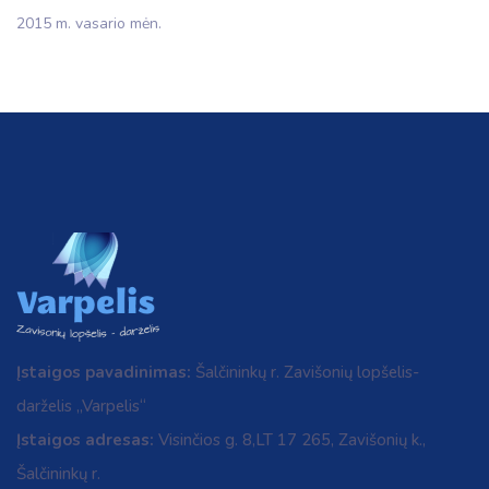
2015 m. vasario mėn.
Įstaigos pavadinimas:
Šalčininkų r. Zavišonių lopšelis-
darželis „Varpelis“
Įstaigos adresas:
Visinčios g. 8,LT 17 265, Zavišonių k.,
Šalčininkų r.