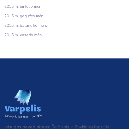
2015 m. birželio mėn.
2015 m. gegužės mėn.
2015 m. balandžio mėn.
2015 m. vasario mėn.
Įstaigos pavadinimas:
Šalčininkų r. Zavišonių lopšelis-