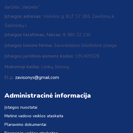
darželis „Varpelis“
Įstaigos adresas:
Visinčios g. 8,LT 17 265, Zavišonių k.,
Šalčininkų r.
Įstaigos telefonas, faksas:
8 380 32 230
Įstaigos teisinė forma:
Savivaldybės biūdžetinė įstaiga
Įstaigos juridinio asmens kodas:
191409328
Mokomoji kalba:
Lenkų, lietuvių
El.p.
zavisonys@gmail.com
Administracinė informacija
Įstaigos nuostatai
Metinė vadovo veiklos ataskaita
Planavimo dokumentai