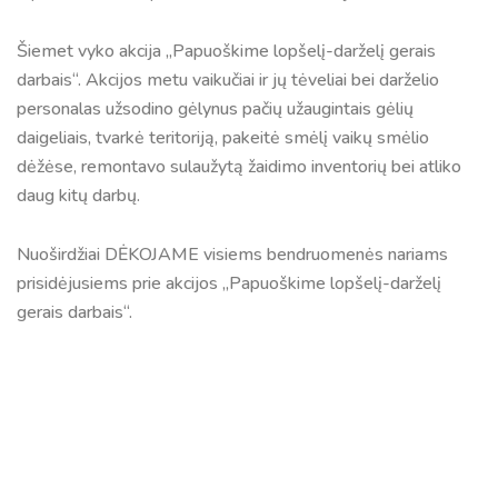
Šiemet vyko akcija „Papuoškime lopšelį-darželį gerais
darbais“. Akcijos metu vaikučiai ir jų tėveliai bei darželio
personalas užsodino gėlynus pačių užaugintais gėlių
daigeliais, tvarkė teritoriją, pakeitė smėlį vaikų smėlio
dėžėse, remontavo sulaužytą žaidimo inventorių bei atliko
daug kitų darbų.
Nuoširdžiai DĖKOJAME visiems bendruomenės nariams
prisidėjusiems prie akcijos „Papuoškime lopšelį-darželį
gerais darbais“.