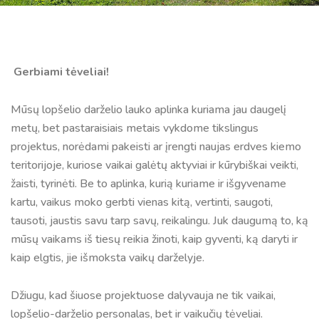
Gerbiami tėveliai!
Mūsų lopšelio darželio lauko aplinka kuriama jau daugelį
metų, bet pastaraisiais metais vykdome tikslingus
projektus, norėdami pakeisti ar įrengti naujas erdves kiemo
teritorijoje, kuriose vaikai galėtų aktyviai ir kūrybiškai veikti,
žaisti, tyrinėti. Be to aplinka, kurią kuriame ir išgyvename
kartu, vaikus moko gerbti vienas kitą, vertinti, saugoti,
tausoti, jaustis savu tarp savų, reikalingu. Juk daugumą to, ką
mūsų vaikams iš tiesų reikia žinoti, kaip gyventi, ką daryti ir
kaip elgtis, jie išmoksta vaikų darželyje.
Džiugu, kad šiuose projektuose dalyvauja ne tik vaikai,
lopšelio-darželio personalas, bet ir vaikučių tėveliai.