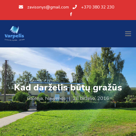
zavisonys@gmail.com
+370 380 32 230
Kad darželis būtų gražūs
Galerija
,
Naujienos
|
28 birželio, 2016