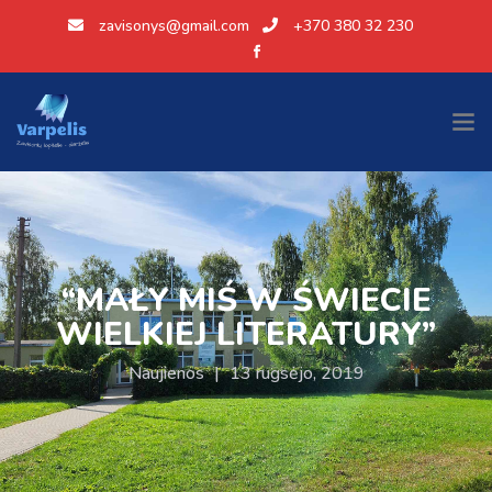
zavisonys@gmail.com
+370 380 32 230
“MAŁY MIŚ W ŚWIECIE
WIELKIEJ LITERATURY”
Naujienos
|
13 rugsėjo, 2019