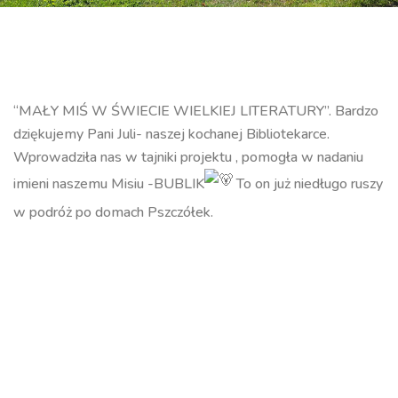
“MAŁY MIŚ W ŚWIECIE WIELKIEJ LITERATURY”. Bardzo
dziękujemy Pani Juli- naszej kochanej Bibliotekarce.
Wprowadziła nas w tajniki projektu , pomogła w nadaniu
imieni naszemu Misiu -BUBLIK
To on już niedługo ruszy
w podróż po domach Pszczółek.