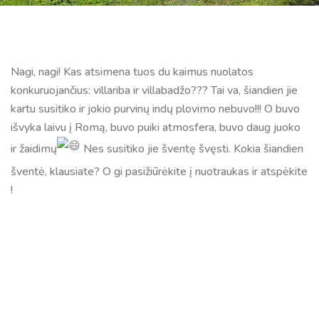
Nagi, nagi! Kas atsimena tuos du kaimus nuolatos
konkuruojančius: villariba ir villabadžo??? Tai va, šiandien jie
kartu susitiko ir jokio purvinų indų plovimo nebuvo!!! O buvo
išvyka laivu į Romą, buvo puiki atmosfera, buvo daug juoko
ir žaidimų
Nes susitiko jie šventę švęsti. Kokia šiandien
šventė, klausiate? O gi pasižiūrėkite į nuotraukas ir atspėkite
!