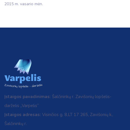
2015 m. vasario mėn.
Įstaigos pavadinimas:
Šalčininkų r. Zavišonių lopšelis-
darželis „Varpelis“
Įstaigos adresas:
Visinčios g. 8,LT 17 265, Zavišonių k.,
Šalčininkų r.