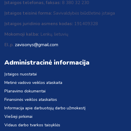
Įstaigos telefonas, faksas:
8 380 32 230
Įstaigos teisinė forma:
Savivaldybės biūdžetinė įstaiga
Įstaigos juridinio asmens kodas:
191409328
Mokomoji kalba:
Lenkų, lietuvių
El.p.
zavisonys@gmail.com
Administracinė informacija
Įstaigos nuostatai
Metinė vadovo veiklos ataskaita
Planavimo dokumentai
Finansinės veiklos ataskaitos
Informacija apie darbuotojų darbo užmokestį
Viešieji pirkimai
Vidaus darbo tvarkos taisyklės