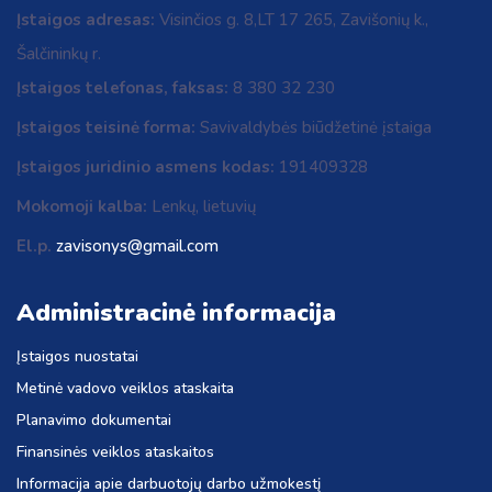
Įstaigos adresas:
Visinčios g. 8,LT 17 265, Zavišonių k.,
Šalčininkų r.
Įstaigos telefonas, faksas:
8 380 32 230
Įstaigos teisinė forma:
Savivaldybės biūdžetinė įstaiga
Įstaigos juridinio asmens kodas:
191409328
Mokomoji kalba:
Lenkų, lietuvių
El.p.
zavisonys@gmail.com
Administracinė informacija
Įstaigos nuostatai
Metinė vadovo veiklos ataskaita
Planavimo dokumentai
Finansinės veiklos ataskaitos
Informacija apie darbuotojų darbo užmokestį