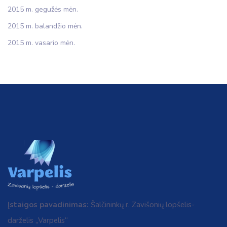
2015 m. gegužės mėn.
2015 m. balandžio mėn.
2015 m. vasario mėn.
Įstaigos pavadinimas:
Šalčininkų r. Zavišonių lopšelis-
darželis „Varpelis“