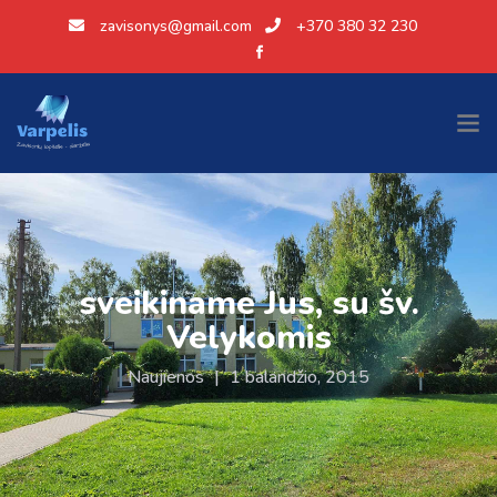
zavisonys@gmail.com
+370 380 32 230
sveikiname Jus, su šv.
Velykomis
Naujienos
|
1 balandžio, 2015