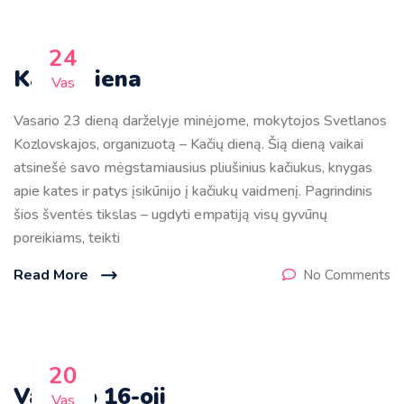
24
Kačių diena
Vas
Vasario 23 dieną darželyje minėjome, mokytojos Svetlanos
Kozlovskajos, organizuotą – Kačių dieną. Šią dieną vaikai
atsinešė savo mėgstamiausius pliušinius kačiukus, knygas
apie kates ir patys įsikūnijo į kačiukų vaidmenį. Pagrindinis
šios šventės tikslas – ugdyti empatiją visų gyvūnų
poreikiams, teikti
Read More
No Comments
20
Vasario 16-oji
Vas