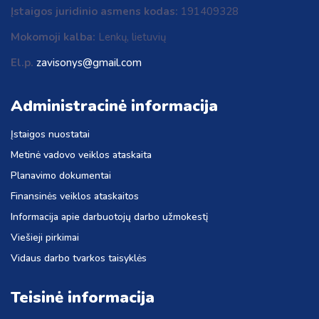
Įstaigos juridinio asmens kodas:
191409328
Mokomoji kalba:
Lenkų, lietuvių
El.p.
zavisonys@gmail.com
Administracinė informacija
Įstaigos nuostatai
Metinė vadovo veiklos ataskaita
Planavimo dokumentai
Finansinės veiklos ataskaitos
Informacija apie darbuotojų darbo užmokestį
Viešieji pirkimai
Vidaus darbo tvarkos taisyklės
Teisinė informacija