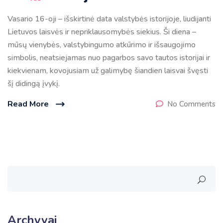
Vasario 16-oji – išskirtinė data valstybės istorijoje, liudijanti
Lietuvos laisvės ir nepriklausomybės siekius. Ši diena –
mūsų vienybės, valstybingumo atkūrimo ir išsaugojimo
simbolis, neatsiejamas nuo pagarbos savo tautos istorijai ir
kiekvienam, kovojusiam už galimybę šiandien laisvai švęsti
šį didingą įvykį.
Read More
No Comments
Archyvai