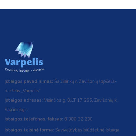
Įstaigos pavadinimas:
Šalčininkų r. Zavišonių lopšelis-
darželis „Varpelis“
Įstaigos adresas:
Visinčios g. 8,LT 17 265, Zavišonių k.,
Šalčininkų r.
Įstaigos telefonas, faksas:
8 380 32 230
Įstaigos teisinė forma:
Savivaldybės biūdžetinė įstaiga