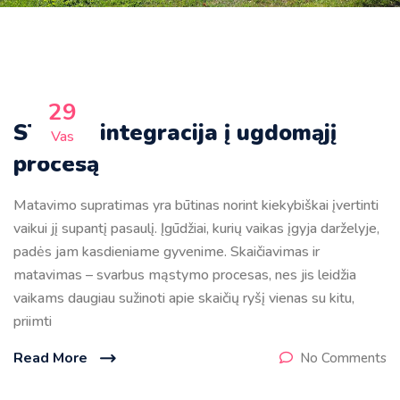
29
STEAM integracija į ugdomąjį
Vas
procesą
Matavimo supratimas yra būtinas norint kiekybiškai įvertinti
vaikui jį supantį pasaulį. Įgūdžiai, kurių vaikas įgyja darželyje,
padės jam kasdieniame gyvenime. Skaičiavimas ir
matavimas – svarbus mąstymo procesas, nes jis leidžia
vaikams daugiau sužinoti apie skaičių ryšį vienas su kitu,
priimti
Read More
No Comments