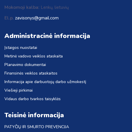
Mokomoji kalba:
Lenkų, lietuvių
El.p.
zavisonys@gmail.com
Administracinė informacija
Įstaigos nuostatai
Metinė vadovo veiklos ataskaita
Planavimo dokumentai
Finansinės veiklos ataskaitos
Informacija apie darbuotojų darbo užmokestį
Viešieji pirkimai
Vidaus darbo tvarkos taisyklės
Teisinė informacija
PATYČIŲ IR SMURTO PREVENCIJA