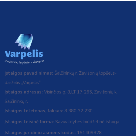
Įstaigos pavadinimas:
Šalčininkų r. Zavišonių lopšelis-
darželis „Varpelis“
Įstaigos adresas:
Visinčios g. 8,LT 17 265, Zavišonių k.,
Šalčininkų r.
Įstaigos telefonas, faksas:
8 380 32 230
Įstaigos teisinė forma:
Savivaldybės biūdžetinė įstaiga
Įstaigos juridinio asmens kodas:
191409328