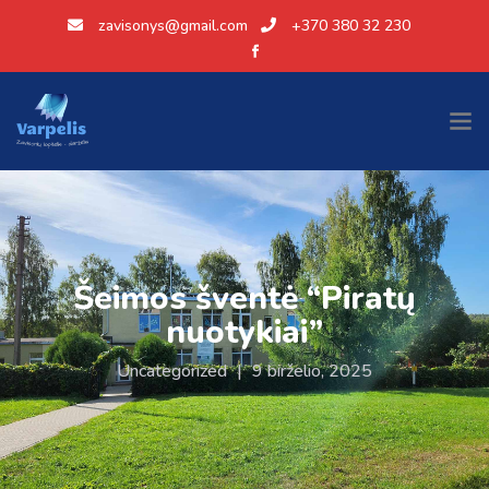
zavisonys@gmail.com
+370 380 32 230
Šeimos šventė “Piratų
nuotykiai”
Uncategorized
|
9 birželio, 2025