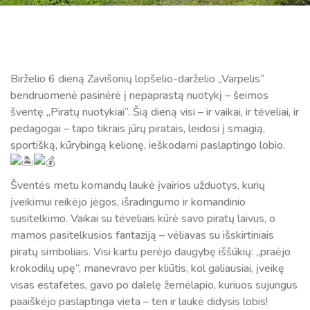
Birželio 6 dieną Zavišonių lopšelio-darželio „Varpelis“
bendruomenė pasinėrė į nepaprastą nuotykį – šeimos
šventę „Piratų nuotykiai“. Šią dieną visi – ir vaikai, ir tėveliai, ir
pedagogai – tapo tikrais jūrų piratais, leidosi į smagią,
sportišką, kūrybingą kelionę, ieškodami paslaptingo lobio.
Šventės metu komandų laukė įvairios užduotys, kurių
įveikimui reikėjo jėgos, išradingumo ir komandinio
susitelkimo. Vaikai su tėveliais kūrė savo piratų laivus, o
mamos pasitelkusios fantaziją – vėliavas su išskirtiniais
piratų simboliais. Visi kartu perėjo daugybę iššūkių: „praėjo
krokodilų upę“, manevravo per kliūtis, kol galiausiai, įveikę
visas estafetes, gavo po dalelę žemėlapio, kuriuos sujungus
paaiškėjo paslaptinga vieta – ten ir laukė didysis lobis!