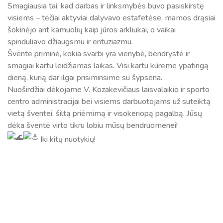
Smagiausia tai, kad darbas ir linksmybės buvo pasiskirstę
visiems – tėčiai aktyviai dalyvavo estafetėse, mamos drąsiai
šokinėjo ant kamuolių kaip jūros arkliukai, o vaikai
spinduliavo džiaugsmu ir entuziazmu.
Šventė priminė, kokia svarbi yra vienybė, bendrystė ir
smagiai kartu leidžiamas laikas. Visi kartu kūrėme ypatingą
dieną, kurią dar ilgai prisiminsime su šypsena.
Nuoširdžiai dėkojame V. Kozakevičiaus laisvalaikio ir sporto
centro administracijai bei visiems darbuotojams už suteiktą
vietą šventei, šiltą priėmimą ir visokeriopą pagalbą. Jūsų
dėka šventė virto tikru lobiu mūsų bendruomenei!
Iki kitų nuotykių!