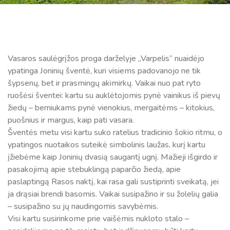
Vasaros saulėgrįžos proga darželyje „Varpelis“ nuaidėjo
ypatinga Joninių šventė, kuri visiems padovanojo ne tik
šypsenų, bet ir prasmingų akimirkų. Vaikai nuo pat ryto
ruošėsi šventei: kartu su auklėtojomis pynė vainikus iš pievų
žiedų – berniukams pynė vienokius, mergaitėms – kitokius,
puošnius ir margus, kaip pati vasara.
Šventės metu visi kartu suko ratelius tradicinio šokio ritmu, o
ypatingos nuotaikos suteikė simbolinis laužas, kurį kartu
įžiebėme kaip Joninių dvasią saugantį ugnį. Mažieji išgirdo ir
pasakojimą apie stebuklingą paparčio žiedą, apie
paslaptingą Rasos naktį, kai rasa gali sustiprinti sveikatą, jei
ja drąsiai brendi basomis. Vaikai susipažino ir su žolelių galia
– susipažino su jų naudingomis savybėmis.
Visi kartu susirinkome prie vaišėmis nukloto stalo –