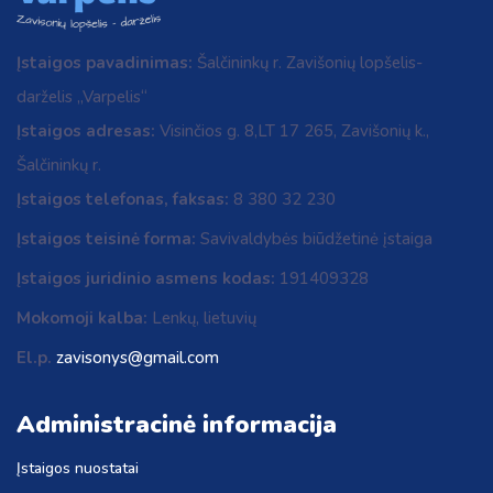
Įstaigos pavadinimas:
Šalčininkų r. Zavišonių lopšelis-
darželis „Varpelis“
Įstaigos adresas:
Visinčios g. 8,LT 17 265, Zavišonių k.,
Šalčininkų r.
Įstaigos telefonas, faksas:
8 380 32 230
Įstaigos teisinė forma:
Savivaldybės biūdžetinė įstaiga
Įstaigos juridinio asmens kodas:
191409328
Mokomoji kalba:
Lenkų, lietuvių
El.p.
zavisonys@gmail.com
Administracinė informacija
Įstaigos nuostatai