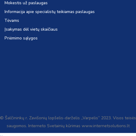
Mokestis už paslaugas
Informacija apie specialistų teikiamas paslaugas
Tėvams
Įsakymas dėl vietų skaičiaus
Priėmimo sąlygos
© Šalčininkų r. Zavišonių lopšelis-darželis „Varpelis“ 2023. Visos teisės
saugomos. Interneto Svetainių kūrimas www.internetsolutions.lt