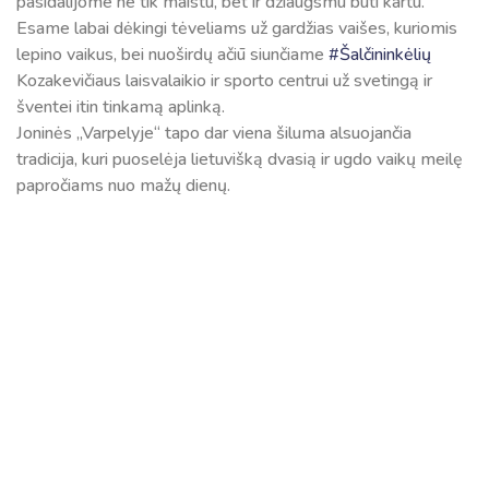
pasidalijome ne tik maistu, bet ir džiaugsmu būti kartu.
Esame labai dėkingi tėveliams už gardžias vaišes, kuriomis
lepino vaikus, bei nuoširdų ačiū siunčiame
#Šalčininkėlių
Kozakevičiaus laisvalaikio ir sporto centrui už svetingą ir
šventei itin tinkamą aplinką.
Joninės „Varpelyje“ tapo dar viena šiluma alsuojančia
tradicija, kuri puoselėja lietuvišką dvasią ir ugdo vaikų meilę
papročiams nuo mažų dienų.