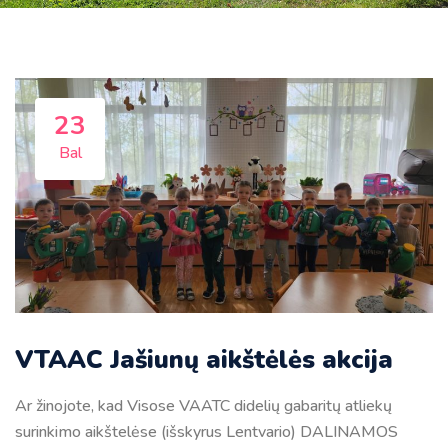
23
Bal
VTAAC Jašiunų aikštėlės akcija
Ar žinojote, kad Visose VAATC didelių gabaritų atliekų
surinkimo aikštelėse (išskyrus Lentvario) DALINAMOS