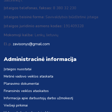
Šalčininkų r.
Įstaigos telefonas, faksas:
8 380 32 230
Įstaigos teisinė forma:
Savivaldybės biūdžetinė įstaiga
Įstaigos juridinio asmens kodas:
191409328
Mokomoji kalba:
Lenkų, lietuvių
El.p.
zavisonys@gmail.com
Administracinė informacija
Įstaigos nuostatai
Metinė vadovo veiklos ataskaita
Planavimo dokumentai
Finansinės veiklos ataskaitos
Informacija apie darbuotojų darbo užmokestį
Viešieji pirkimai