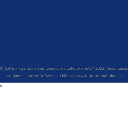
© Šalčininkų r. Zavišonių lopšelis-darželis „Varpelis“ 2023. Visos teisės
saugomos. Interneto Svetainių kūrimas www.internetsolutions.lt
x