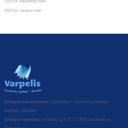
2015 m. balandžio mėn.
2015 m. vasario mėn.
Įstaigos pavadinimas:
Šalčininkų r. Zavišonių lopšelis-
darželis „Varpelis“
Įstaigos adresas:
Visinčios g. 8,LT 17 265, Zavišonių k.,