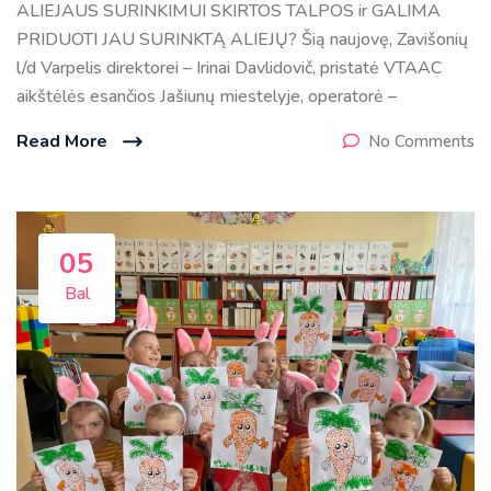
ALIEJAUS SURINKIMUI SKIRTOS TALPOS ir GALIMA
PRIDUOTI JAU SURINKTĄ ALIEJŲ? Šią naujovę, Zavišonių
l/d Varpelis direktorei – Irinai Davlidovič, pristatė VTAAC
aikštėlės esančios Jašiunų miestelyje, operatorė –
Read More
No Comments
05
Bal