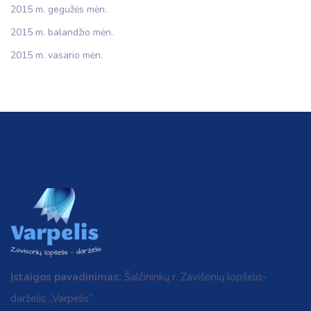
2015 m. gegužės mėn.
2015 m. balandžio mėn.
2015 m. vasario mėn.
Įstaigos pavadinimas:
Šalčininkų r. Zavišonių lopšelis-
darželis „Varpelis“