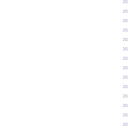
20
20
202
20
202
20
20
20
20
20
202
20
20
20