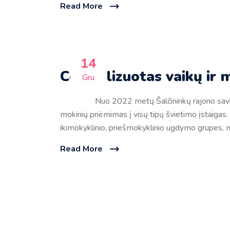
Read More
14
Centralizuotas vaikų ir 
Gru
Nuo 2022 metų Šalčininkų rajono savivaldy
mokinių priėmimas į visų tipų švietimo įstaigas.
ikimokyklinio, priešmokyklinio ugdymo grupes, 
Read More