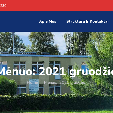
 230
Apie Mus
Struktūra Ir Kontaktai
Mėnuo:
2021 gruodži
Home
|
Mėnuo:
2021 gruodžio