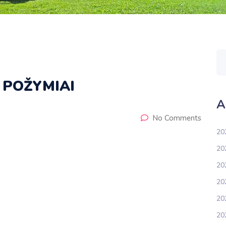
 POŽYMIAI
A
No Comments
20
202
20
20
20
20