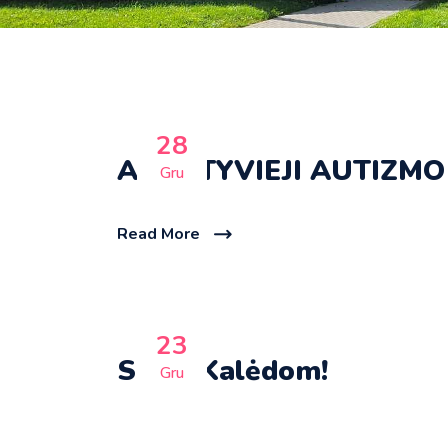
28
ANKSTYVIEJI AUTIZMO
Gru
Read More
23
Su Šv.Kalėdom!
Gru