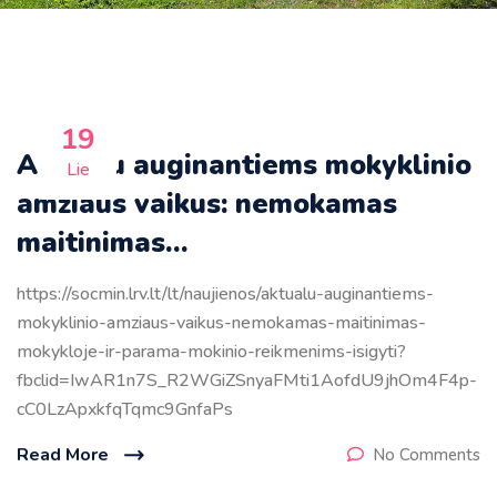
19
Aktualu auginantiems mokyklinio
Lie
amžiaus vaikus: nemokamas
maitinimas…
https://socmin.lrv.lt/lt/naujienos/aktualu-auginantiems-
mokyklinio-amziaus-vaikus-nemokamas-maitinimas-
mokykloje-ir-parama-mokinio-reikmenims-isigyti?
fbclid=IwAR1n7S_R2WGiZSnyaFMti1AofdU9jhOm4F4p-
cC0LzApxkfqTqmc9GnfaPs
Read More
No Comments