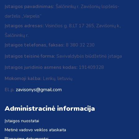
Įstaigos pavadinimas:
Šalčininkų r. Zavišonių lopšelis-
darželis „Varpelis“
Įstaigos adresas:
Visinčios g. 8,LT 17 265, Zavišonių k.,
Šalčininkų r.
Įstaigos telefonas, faksas:
8 380 32 230
Įstaigos teisinė forma:
Savivaldybės biūdžetinė įstaiga
Įstaigos juridinio asmens kodas:
191409328
Mokomoji kalba:
Lenkų, lietuvių
El.p.
zavisonys@gmail.com
Administracinė informacija
Įstaigos nuostatai
Metinė vadovo veiklos ataskaita
Planavimo dokumentai