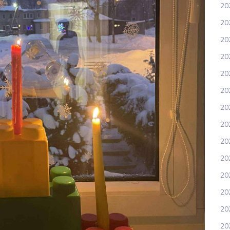
20
20
202
20
20
20
202
20
20
20
20
20
20
20