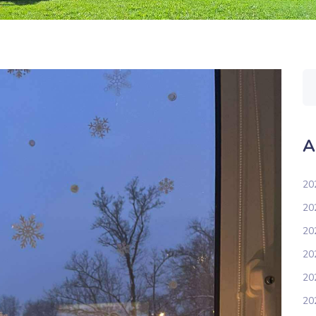
A
20
202
20
20
20
20