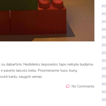
20
20
20
20
202
20
20
20
į su dabartimi. Nedidelės liepsnelės tapo nebyliu liudijimu
20
r pavirto laisvės keliu. Prisimename tuos, kurių
202
ovėti kartu, saugoti vienas
20
No Comments
20
20