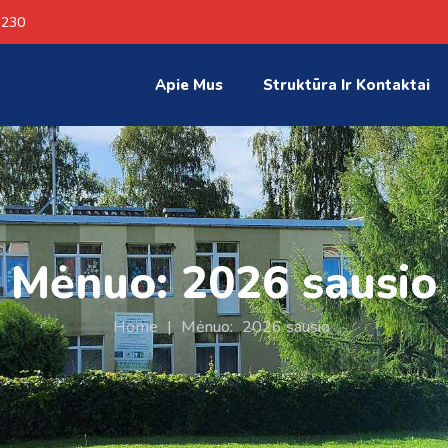
 230
Apie Mus
Struktūra Ir Kontaktai
Mėnuo:
2026 sausio
Home
|
Mėnuo:
2026 sausio