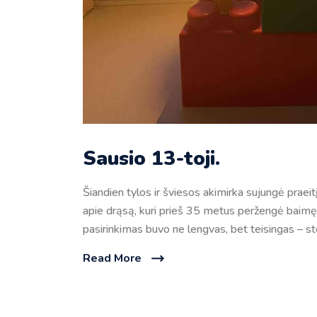
Sausio 13-toji.
Šiandien tylos ir šviesos akimirka sujungė praeit
apie drąsą, kuri prieš 35 metus peržengė baimę i
pasirinkimas buvo ne lengvas, bet teisingas – st
Read More