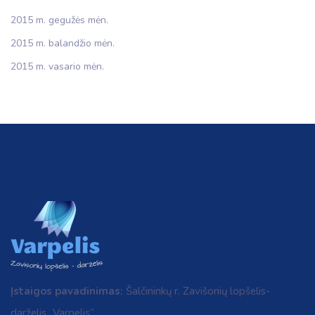
2015 m. gegužės mėn.
2015 m. balandžio mėn.
2015 m. vasario mėn.
Įstaigos pavadinimas:
Šalčininkų r. Zavišonių lopšelis-
darželis „Varpelis“