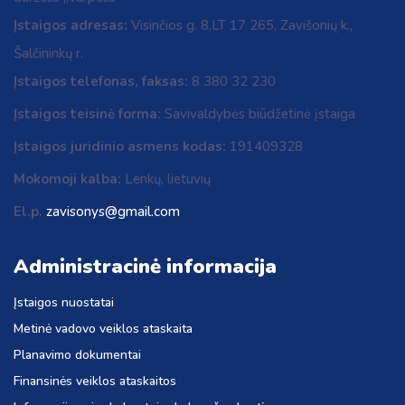
Įstaigos adresas:
Visinčios g. 8,LT 17 265, Zavišonių k.,
Šalčininkų r.
Įstaigos telefonas, faksas:
8 380 32 230
Įstaigos teisinė forma:
Savivaldybės biūdžetinė įstaiga
Įstaigos juridinio asmens kodas:
191409328
Mokomoji kalba:
Lenkų, lietuvių
El.p.
zavisonys@gmail.com
Administracinė informacija
Įstaigos nuostatai
Metinė vadovo veiklos ataskaita
Planavimo dokumentai
Finansinės veiklos ataskaitos