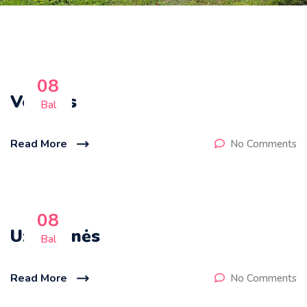
08
Velykos
Bal
Read More
No Comments
08
Užgavėnės
Bal
Read More
No Comments