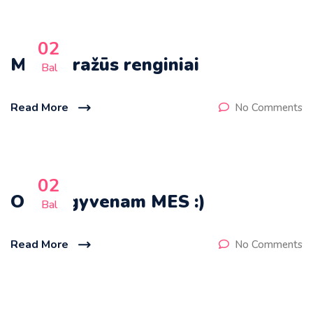
02
Mūsų gražūs renginiai
Bal
Read More
No Comments
02
O taip gyvenam MES :)
Bal
Read More
No Comments