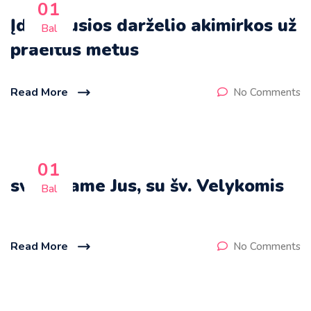
01
Įdomiausios darželio akimirkos už
Bal
praeitus metus
Read More
No Comments
01
sveikiname Jus, su šv. Velykomis
Bal
Read More
No Comments