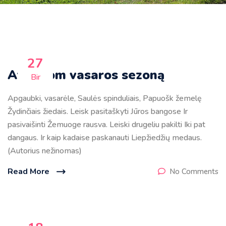
27
Atidarom vasaros sezoną
Bir
Apgaubki, vasarėle, Saulės spinduliais, Papuošk žemelę
Žydinčiais žiedais. Leisk pasitaškyti Jūros bangose Ir
pasivaišinti Žemuoge rausva. Leiski drugeliu pakilti Iki pat
dangaus. Ir kaip kadaise paskanauti Liepžiedžių medaus.
(Autorius nežinomas)
Read More
No Comments