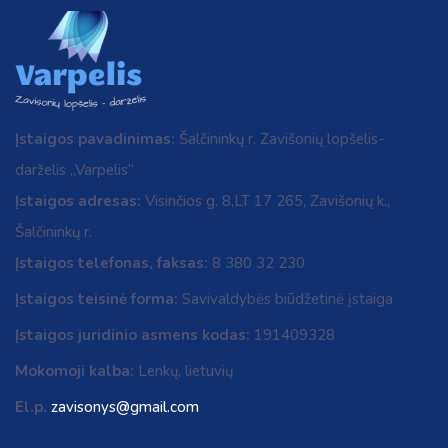
Įstaigos pavadinimas:
Šalčininkų r. Zavišonių lopšelis-
darželis „Varpelis“
Įstaigos adresas:
Visinčios g. 8,LT 17 265, Zavišonių k.,
Šalčininkų r.
Įstaigos telefonas, faksas:
8 380 32 230
Įstaigos teisinė forma:
Savivaldybės biūdžetinė įstaiga
Įstaigos juridinio asmens kodas:
191409328
Mokomoji kalba:
Lenkų, lietuvių
El.p.
zavisonys@gmail.com