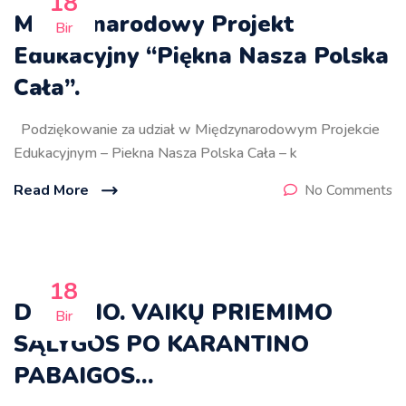
18
Międzynarodowy Projekt
Bir
Edukacyjny “Piękna Nasza Polska
Cała”.
Podziękowanie za udział w Międzynarodowym Projekcie
Edukacyjnym – Piekna Nasza Polska Cała – k
Read More
No Comments
18
DĖMESIO. VAIKŲ PRIEMIMO
Bir
SĄLYGOS PO KARANTINO
PABAIGOS…