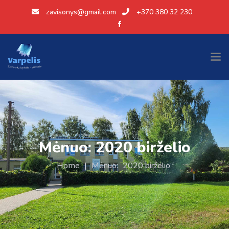
zavisonys@gmail.com
+370 380 32 230
Mėnuo:
2020 birželio
Home
|
Mėnuo:
2020 birželio