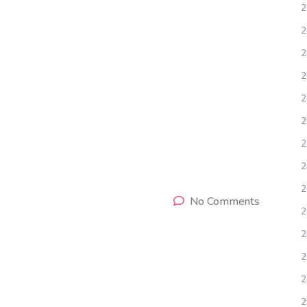
2
2
2
2
2
2
2
2
2
No Comments
2
2
2
2
2