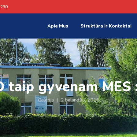
 230
Apie Mus
Struktūra Ir Kontaktai
O taip gyvenam MES :
Galerija
|
2 balandžio, 2015