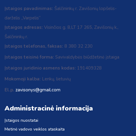
Įstaigos pavadinimas:
Šalčininkų r. Zavišonių lopšelis-
darželis „Varpelis“
Įstaigos adresas:
Visinčios g. 8,LT 17 265, Zavišonių k.,
Šalčininkų r.
Įstaigos telefonas, faksas:
8 380 32 230
Įstaigos teisinė forma:
Savivaldybės biūdžetinė įstaiga
Įstaigos juridinio asmens kodas:
191409328
Mokomoji kalba:
Lenkų, lietuvių
El.p.
zavisonys@gmail.com
Administracinė informacija
Įstaigos nuostatai
Metinė vadovo veiklos ataskaita