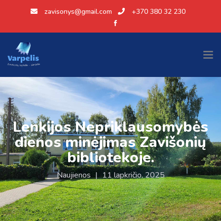
zavisonys@gmail.com
+370 380 32 230
Lenkijos Nepriklausomybės
dienos minėjimas Zavišonių
bibliotekoje.
Naujienos
|
11 lapkričio, 2025