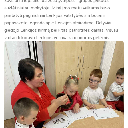
Zavišonių lopšelio-darželio „Varpelis“ grupės „Bitutės“
auklėtiniai su mokytoja. Minėjimo metu vaikams buvo
pristatyti pagrindiniai Lenkijos valstybės simboliai ir
papasakota legenda apie Lenkijos atsiradimą. Dalyviai
giedojo Lenkijos himną bei kitas patriotines dainas. Vėliau
vaikai dekoravo Lenkijos vėliavą raudonomis gėlėmis.