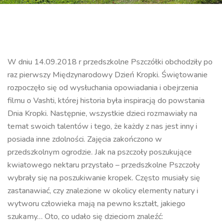
W dniu 14.09.2018 r przedszkolne Pszczółki obchodziły po
raz pierwszy Międzynarodowy Dzień Kropki. Świętowanie
rozpoczęło się od wysłuchania opowiadania i obejrzenia
filmu o Vashti, której historia była inspiracją do powstania
Dnia Kropki. Następnie, wszystkie dzieci rozmawiały na
temat swoich talentów i tego, że każdy z nas jest inny i
posiada inne zdolności. Zajęcia zakończono w
przedszkolnym ogrodzie. Jak na pszczoły poszukujące
kwiatowego nektaru przystało – przedszkolne Pszczoły
wybrały się na poszukiwanie kropek. Często musiały się
zastanawiać, czy znalezione w okolicy elementy natury i
wytworu człowieka mają na pewno kształt, jakiego
szukamy… Oto, co udało się dzieciom znaleźć: