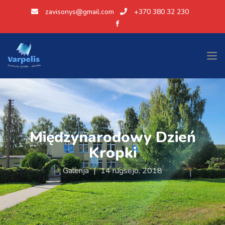
zavisonys@gmail.com
+370 380 32 230
Międzynarodowy Dzień
Kropki
Galerija
|
14 rugsėjo, 2018