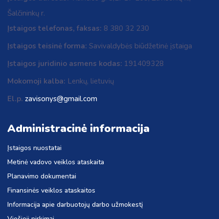
Šalčininkų r.
Įstaigos telefonas, faksas:
8 380 32 230
Įstaigos teisinė forma:
Savivaldybės biūdžetinė įstaiga
Įstaigos juridinio asmens kodas:
191409328
Mokomoji kalba:
Lenkų, lietuvių
El.p.
zavisonys@gmail.com
Administracinė informacija
Įstaigos nuostatai
Metinė vadovo veiklos ataskaita
Planavimo dokumentai
Finansinės veiklos ataskaitos
Informacija apie darbuotojų darbo užmokestį
Viešieji pirkimai