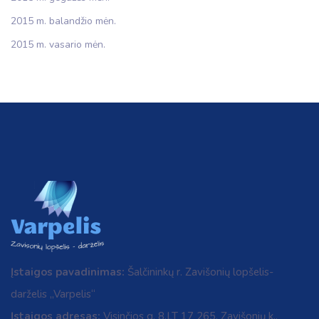
2015 m. balandžio mėn.
2015 m. vasario mėn.
Įstaigos pavadinimas:
Šalčininkų r. Zavišonių lopšelis-
darželis „Varpelis“
Įstaigos adresas:
Visinčios g. 8,LT 17 265, Zavišonių k.,