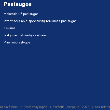
Paslaugos
Mokestis už paslaugas
Informacija apie specialistų teikiamas paslaugas
Tėvams
Įsakymas dėl vietų skaičiaus
Priėmimo sąlygos
© Šalčininkų r. Zavišonių lopšelis-darželis „Varpelis“ 2023. Visos teisės