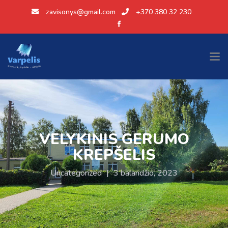
zavisonys@gmail.com
+370 380 32 230
VELYKINIS GERUMO
KREPŠELIS
Uncategorized
|
3 balandžio, 2023