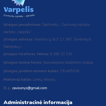
Įstaigos pavadinimas:
Šalčininkų r. Zavišonių lopšelis-
darželis „Varpelis“
Įstaigos adresas:
Visinčios g. 8,LT 17 265, Zavišonių k.,
Šalčininkų r.
Įstaigos telefonas, faksas:
8 380 32 230
Įstaigos teisinė forma:
Savivaldybės biūdžetinė įstaiga
Įstaigos juridinio asmens kodas:
191409328
Mokomoji kalba:
Lenkų, lietuvių
El.p.
zavisonys@gmail.com
Administracinė informacija